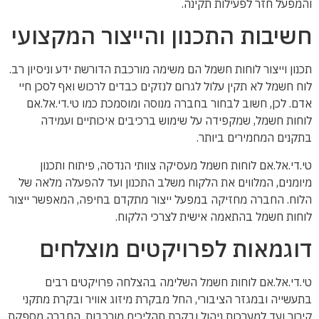
והמפעל חזר לפעילות תקינה.
חשיבות התכנון והייצור המקצועי
תכנון וייצור לוחות חשמל הם משימה מורכבת הדורשת ידע וניסיון רב.
לוח חשמל לא תקין עלול לגרום לנזקים כבדים לרכוש ואף לסכן חיי
אדם. לכן, חשוב לבחור בחברה מנוסה ומוסמכת כמו טי.די.אל.אם
לוחות חשמל, שמקפידה על שימוש ברכיבים איכותיים ועמידה
בתקנים המחמירים ביותר.
טי.די.אל.אם לוחות חשמל מעסיקה צוותי הנדסה, פיתוח ותכנון
מיומנים, המלווים את הלקוח משלב התכנון ועד להפעלה מלאה של
הלוח. החברה מחזיקה במפעל ייצור מתקדם בחיפה, המאפשר ייצור
לוחות חשמל בהתאמה אישית לצרכי הלקוח.
דוגמאות לפרויקטים מוצלחים
טי.די.אל.אם לוחות חשמל השלימה בהצלחה פרויקטים רבים
בתעשייה ובמגזר הציבורי, החל מבקרת מיזוג אוויר ובקרת מתקני
קירור ועד למערכות ניהול ובקרת תהליכים מורכבות. החברה מספקת